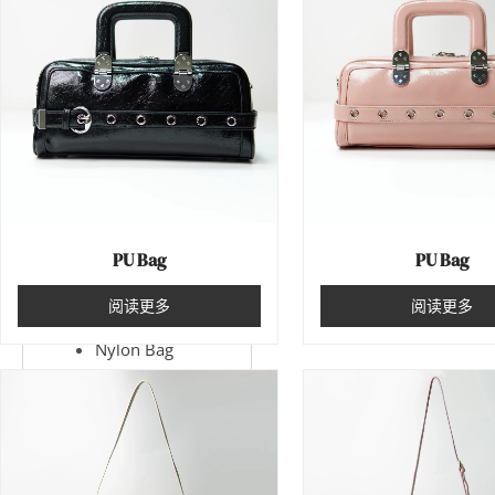
跳
至
内
容
Products
Material
Genuine Leather
PU Bag
PU Bag
PU Bag
PVC Bag
阅读更多
阅读更多
Canvas Bag
Nylon Bag
Woven Bag
Department