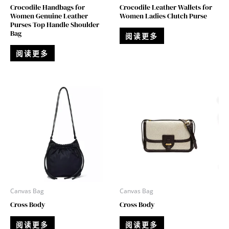
Crocodile Handbags for
Crocodile Leather Wallets for
Women Genuine Leather
Women Ladies Clutch Purse
Purses Top Handle Shoulder
Bag
阅读更多
阅读更多
Canvas Bag
Canvas Bag
Cross Body
Cross Body
阅读更多
阅读更多