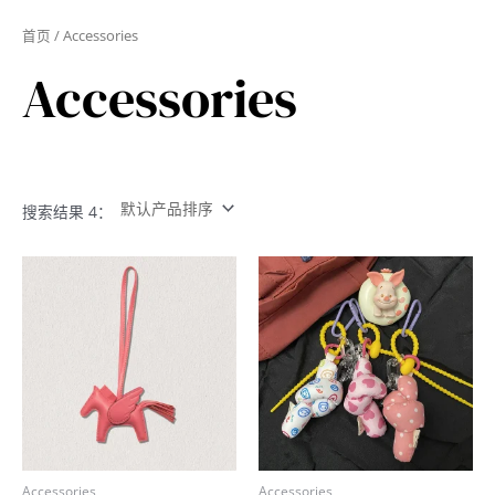
跳
首页
/ Accessories
至
内
Accessories
容
搜索结果 4：
Accessories
Accessories